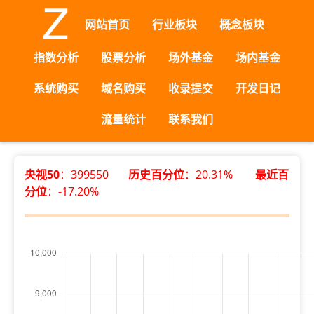
网站首页
行业板块
概念板块
指数分析
股票分析
场外基金
场内基金
系统购买
域名购买
收录提交
开发日记
流量统计
联系我们
央视50
：399550
历史百分位
：20.31%
最近百
分位
：-17.20%