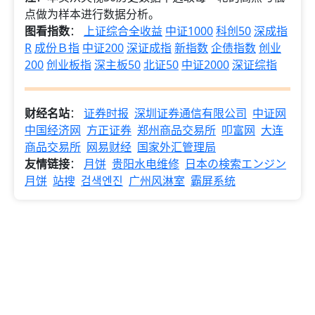
点做为样本进行数据分析。
图看指数
：
上证综合全收益
中证1000
科创50
深成指
R
成份Ｂ指
中证200
深证成指
新指数
企债指数
创业
200
创业板指
深主板50
北证50
中证2000
深证综指
财经名站
：
证券时报
深圳证券通信有限公司
中证网
中国经济网
方正证券
郑州商品交易所
叩富网
大连
商品交易所
网易财经
国家外汇管理局
友情链接
：
月饼
贵阳水电维修
日本の検索エンジン
月饼
站搜
검색엔진
广州风淋室
霸屏系统