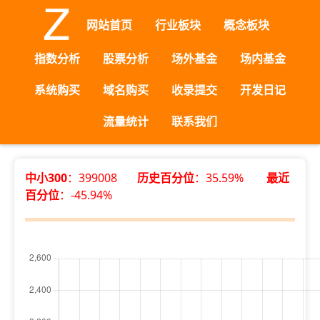
网站首页
行业板块
概念板块
指数分析
股票分析
场外基金
场内基金
系统购买
域名购买
收录提交
开发日记
流量统计
联系我们
中小300
：399008
历史百分位
：35.59%
最近
百分位
：-45.94%