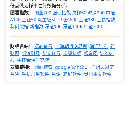
低点做为样本进行数据分析。
图看指数
：
创业200
国债指数
央视50
沪深300
中证
A100
上证50
深主板50
中证A500
上证180
企债指数
科创综指
新指数
深证100
深证100R
中证2000
财经名站
：
招商证券
上海期货交易所
海通证券
希
财网
新浪财经
华泰证券
搜狐财经
叩富网
证券时
报
中证金融研究院
友情链接
：
网站搜索
google优化公司
广州风淋室
月饼
手机常用软件
月饼
霸屏软件
贵州用友软件