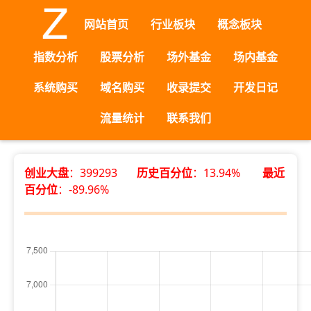
网站首页
行业板块
概念板块
指数分析
股票分析
场外基金
场内基金
系统购买
域名购买
收录提交
开发日记
流量统计
联系我们
创业大盘
：399293
历史百分位
：13.94%
最近
百分位
：-89.96%