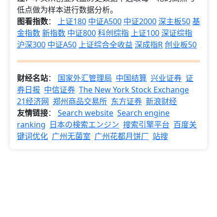
低点做为样本进行数据分析。
图看指数
：
上证180
中证A500
中证2000
深主板50
基
金指数
新指数
中证800
科创综指
上证100
深证综指
沪深300
中证A50
上证综合全收益
深成指R
创业板50
财经名站
：
国家外汇管理局
中国结算
兴业证券
证
券日报
中信证券
The New York Stock Exchange
21经济网
郑州商品交易所
东方证券
新浪财经
友情链接
：
Search website
Search engine
ranking
日本の検索エンジン
搜索引擎平台
百度关
键词优化
广州无菌室
广州花都月饼厂
站搜