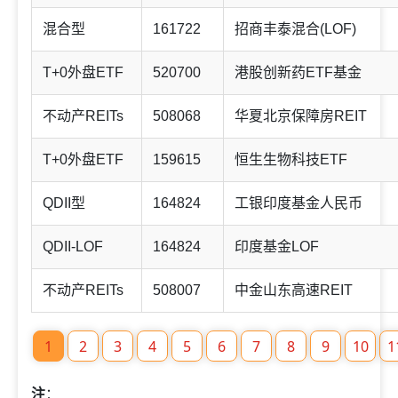
混合型
161722
招商丰泰混合(LOF)
T+0外盘ETF
520700
港股创新药ETF基金
不动产REITs
508068
华夏北京保障房REIT
T+0外盘ETF
159615
恒生生物科技ETF
QDII型
164824
工银印度基金人民币
QDII-LOF
164824
印度基金LOF
不动产REITs
508007
中金山东高速REIT
1
2
3
4
5
6
7
8
9
10
1
注
：