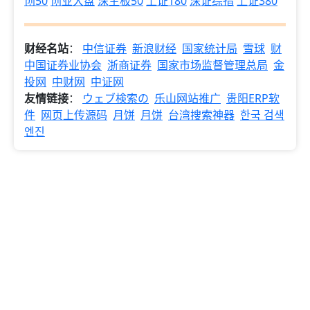
创50
创业大盘
深主板50
上证180
深证综指
上证380
财经名站
：
中信证券
新浪财经
国家统计局
雪球
财
中国证券业协会
浙商证券
国家市场监督管理总局
金
投网
中财网
中证网
友情链接
：
ウェブ検索の
乐山网站推广
贵阳ERP软
件
网页上传源码
月饼
月饼
台湾搜索神器
한국 검색
엔진