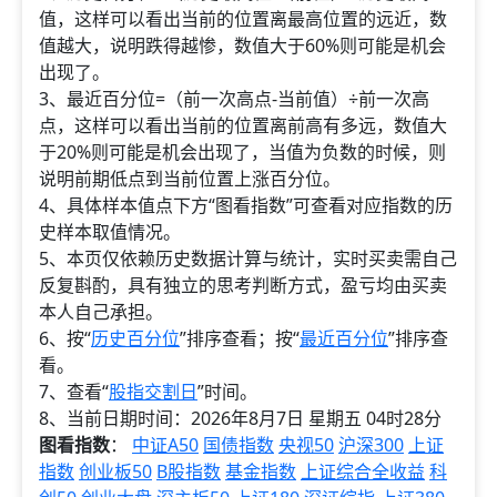
值，这样可以看出当前的位置离最高位置的远近，数
值越大，说明跌得越惨，数值大于60%则可能是机会
出现了。
3、最近百分位=（前一次高点-当前值）÷前一次高
点，这样可以看出当前的位置离前高有多远，数值大
于20%则可能是机会出现了，当值为负数的时候，则
说明前期低点到当前位置上涨百分位。
4、具体样本值点下方“图看指数”可查看对应指数的历
史样本取值情况。
5、本页仅依赖历史数据计算与统计，实时买卖需自己
反复斟酌，具有独立的思考判断方式，盈亏均由买卖
本人自己承担。
6、按“
历史百分位
”排序查看；按“
最近百分位
”排序查
看。
7、查看“
股指交割日
”时间。
8、当前日期时间：2026年8月7日 星期五 04时28分
图看指数
：
中证A50
国债指数
央视50
沪深300
上证
指数
创业板50
B股指数
基金指数
上证综合全收益
科