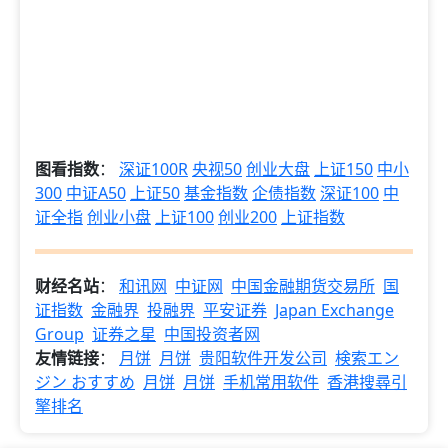
图看指数
：
深证100R
央视50
创业大盘
上证150
中小
300
中证A50
上证50
基金指数
企债指数
深证100
中
证全指
创业小盘
上证100
创业200
上证指数
财经名站
：
和讯网
中证网
中国金融期货交易所
国
证指数
金融界
投融界
平安证券
Japan Exchange
Group
证券之星
中国投资者网
友情链接
：
月饼
月饼
贵阳软件开发公司
検索エン
ジン おすすめ
月饼
月饼
手机常用软件
香港搜尋引
擎排名