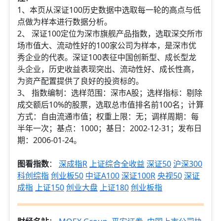
1、本页从深证100历史数据中选取每一轮的高点与低
点做为样本进行数据分析。
2、 深证100定位为深市旗舰产品指数，选取深交所市
场市值大、流动性好的100家公司为样本，是深市优
秀企业的代表。深证100表征中国创新型、成长型龙
头企业，历史收益表现突出、流动性好、成长性高，
为资产配置提供了良好的投资标的。
3、 指数编制：选样范围：深市A股；选样指标：剔除
成交额后10%的股票，选取总市值排名前100名；计算
方式：自由流通市值；权重上限：无；调样周期：每
半年一次；基点：1000；基日：2002-12-31；发布日
期：2006-01-24。
图看指数
：
深成指R
上证综合全收益
深证50
沪深300
科创综指
创业板50
中证A100
深证100R
央视50
深证
成指
上证150
创业大盘
上证180
创业板指