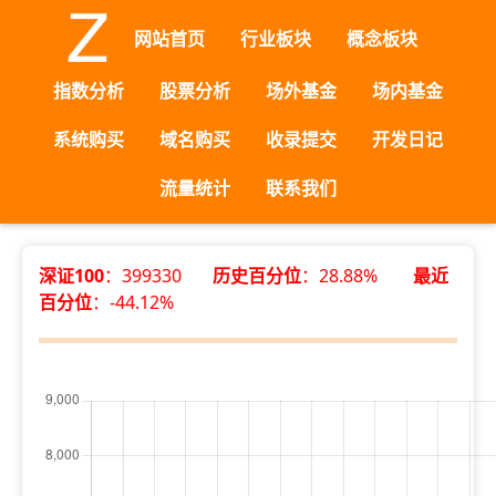
网站首页
行业板块
概念板块
指数分析
股票分析
场外基金
场内基金
系统购买
域名购买
收录提交
开发日记
流量统计
联系我们
深证100
：399330
历史百分位
：28.88%
最近
百分位
：-44.12%