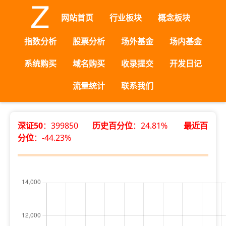
网站首页
行业板块
概念板块
指数分析
股票分析
场外基金
场内基金
系统购买
域名购买
收录提交
开发日记
流量统计
联系我们
深证50
：399850
历史百分位
：24.81%
最近百
分位
：-44.23%