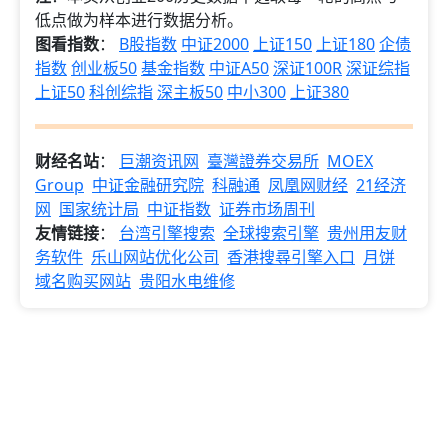
低点做为样本进行数据分析。
图看指数
：
B股指数
中证2000
上证150
上证180
企债
指数
创业板50
基金指数
中证A50
深证100R
深证综指
上证50
科创综指
深主板50
中小300
上证380
财经名站
：
巨潮资讯网
臺灣證券交易所
MOEX
Group
中证金融研究院
科融通
凤凰网财经
21经济
网
国家统计局
中证指数
证券市场周刊
友情链接
：
台湾引擎搜索
全球搜索引擎
贵州用友财
务软件
乐山网站优化公司
香港搜尋引擎入口
月饼
域名购买网站
贵阳水电维修