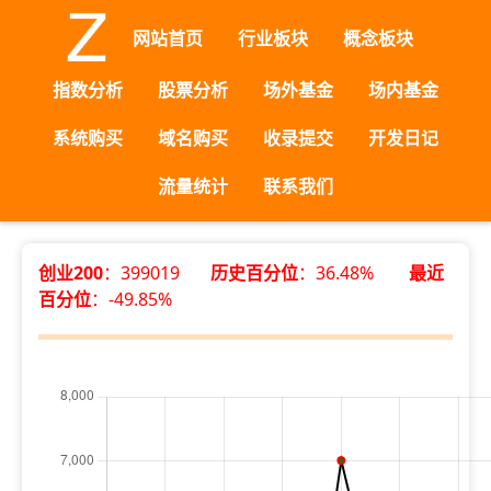
网站首页
行业板块
概念板块
指数分析
股票分析
场外基金
场内基金
系统购买
域名购买
收录提交
开发日记
流量统计
联系我们
创业200
：399019
历史百分位
：36.48%
最近
百分位
：-49.85%