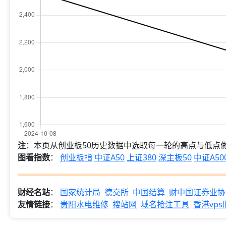
注
：本页从创业板50历史数据中选取每一轮的高点与低点
图看指数
：
创业板指
中证A50
上证380
深主板50
中证A50
财经名站
：
国家统计局
德交所
中国结算
财中国证券业协
友情链接
：
贵阳水电维修
搜站网
域名抢注工具
香港vp