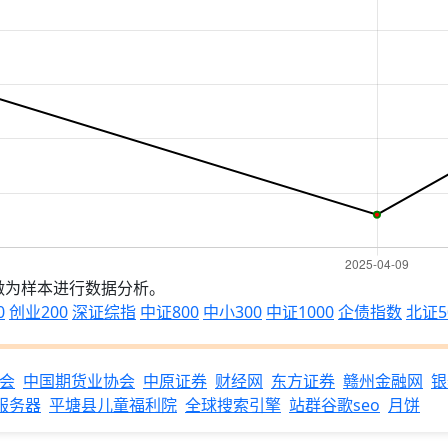
做为样本进行数据分析。
0
创业200
深证综指
中证800
中小300
中证1000
企债指数
北证5
会
中国期货业协会
中原证券
财经网
东方证券
赣州金融网
银
s服务器
平塘县儿童福利院
全球搜索引擎
站群谷歌seo
月饼