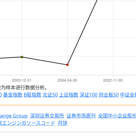
做为样本进行数据分析。
0
基金指数
B股指数
北证50
上证指数
深证100
创业板50
中证全
hange Group
深圳证券交易所
证券市场周刊
全国中小企业股
索エンジンのソースコード
月饼