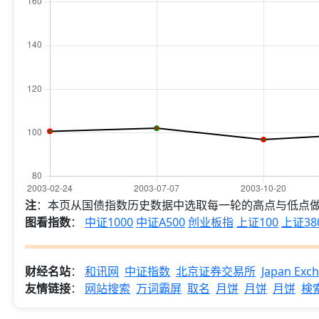
注
：本页从国债指数历史数据中选取每一轮的高点与低点
图看指数
：
中证1000
中证A500
创业板指
上证100
上证38
财经名站
：
和讯网
中证指数
北京证券交易所
Japan Exc
友情链接
：
网站搜索
万词霸屏
取名
月饼
月饼
月饼
検