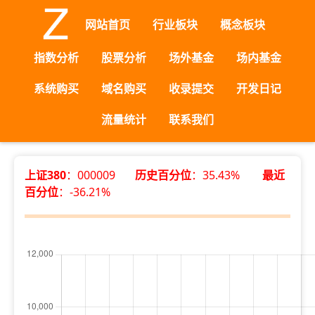
网站首页
行业板块
概念板块
指数分析
股票分析
场外基金
场内基金
系统购买
域名购买
收录提交
开发日记
流量统计
联系我们
上证380
：000009
历史百分位
：35.43%
最近
百分位
：-36.21%