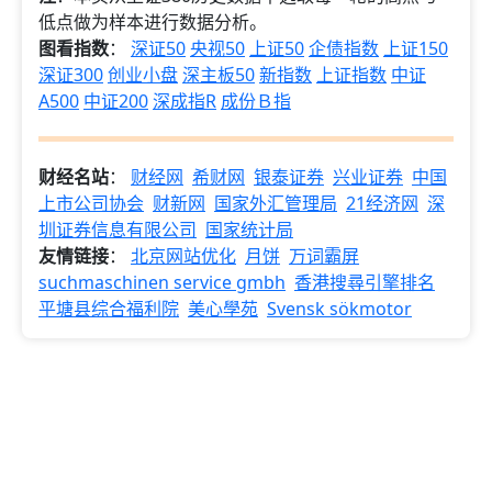
低点做为样本进行数据分析。
图看指数
：
深证50
央视50
上证50
企债指数
上证150
深证300
创业小盘
深主板50
新指数
上证指数
中证
A500
中证200
深成指R
成份Ｂ指
财经名站
：
财经网
希财网
银泰证券
兴业证券
中国
上市公司协会
财新网
国家外汇管理局
21经济网
深
圳证券信息有限公司
国家统计局
友情链接
：
北京网站优化
月饼
万词霸屏
suchmaschinen service gmbh
香港搜尋引擎排名
平塘县综合福利院
美心學苑
Svensk sökmotor