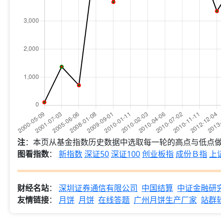
注
：本页从基金指数历史数据中选取每一轮的高点与低点
图看指数
：
新指数
深证50
深证100
创业板指
成份Ｂ指
上证
财经名站
：
深圳证券通信有限公司
中国结算
中证金融研
友情链接
：
月饼
月饼
在线答题
广州月饼生产厂家
站群