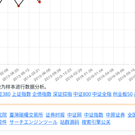
做为样本进行数据分析。
380
上证指数
企债指数
深证综指
中证800
中证全指
创业板50
究院
臺灣碳權交易所
证券时报
中证网
中证指数
中原证券
全
软件
サーチエンジンツール
站群源码
搜索引擎公关