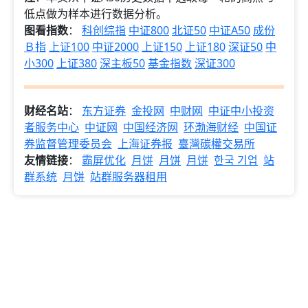
低点做为样本进行数据分析。
图看指数
：
科创综指
中证800
北证50
中证A50
成份
Ｂ指
上证100
中证2000
上证150
上证180
深证50
中
小300
上证380
深主板50
基金指数
深证300
财经名站
：
东方证券
金投网
中财网
中证中小投资
者服务中心
中证网
中国经济网
环渤海财经
中国证
券监督管理委员会
上海证券报
臺灣碳權交易所
友情链接
：
霸屏优化
月饼
月饼
月饼
한국 기업
站
群系统
月饼
站群服务器租用