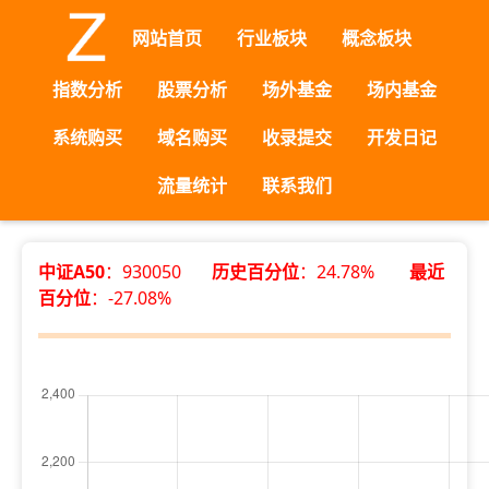
网站首页
行业板块
概念板块
指数分析
股票分析
场外基金
场内基金
系统购买
域名购买
收录提交
开发日记
流量统计
联系我们
中证A50
：930050
历史百分位
：24.78%
最近
百分位
：-27.08%