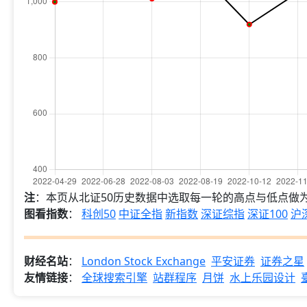
注
：本页从北证50历史数据中选取每一轮的高点与低点做
图看指数
：
科创50
中证全指
新指数
深证综指
深证100
沪深
财经名站
：
London Stock Exchange
平安证券
证券之星
友情链接
：
全球搜索引擎
站群程序
月饼
水上乐园设计