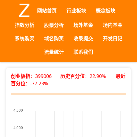
网站首页
行业板块
概念板块
指数分析
股票分析
场外基金
场内基金
系统购买
域名购买
收录提交
开发日记
流量统计
联系我们
创业板指
：399006
历史百分位
：22.90%
最近
百分位
：-77.23%