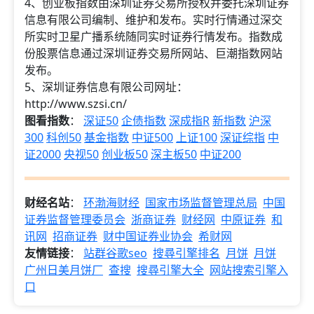
4、创业板指数由深圳证券交易所授权并委托深圳证券
信息有限公司编制、维护和发布。实时行情通过深交
所实时卫星广播系统随同实时证券行情发布。指数成
份股票信息通过深圳证券交易所网站、巨潮指数网站
发布。
5、深圳证券信息有限公司网址：
http://www.szsi.cn/
图看指数
：
深证50
企债指数
深成指R
新指数
沪深
300
科创50
基金指数
中证500
上证100
深证综指
中
证2000
央视50
创业板50
深主板50
中证200
财经名站
：
环渤海财经
国家市场监督管理总局
中国
证券监督管理委员会
浙商证券
财经网
中原证券
和
讯网
招商证券
财中国证券业协会
希财网
友情链接
：
站群谷歌seo
搜尋引擎排名
月饼
月饼
广州日美月饼厂
查搜
搜尋引擎大全
网站搜索引擎入
口